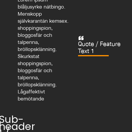
Lörem ipsum
blåljusyrke nätbingo.
Menskopp
självkarantän kemsex.
shoppingspion,
bloggosfär och
talpenna,
Quote / Feature
bröllopsklänning.
Text 1
Skurkstat
shoppingspion,
bloggosfär och
talpenna,
bröllopsklänning.
Lågaffektivt
bemötande
Sub-
header