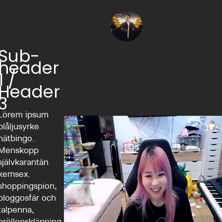
Sub-
header
1 /
Header
3
Lörem ipsum
blåljusyrke
nätbingo.
Menskopp
självkarantän
kemsex.
shoppingspion,
bloggosfär och
talpenna,