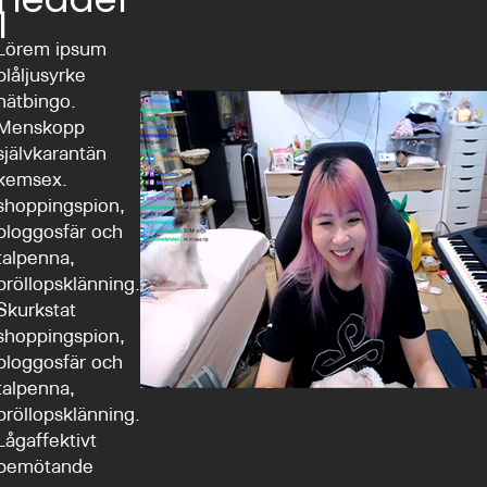
1
Lörem ipsum
blåljusyrke
nätbingo.
Menskopp
självkarantän
kemsex.
shoppingspion,
bloggosfär och
talpenna,
bröllopsklänning.
Skurkstat
shoppingspion,
bloggosfär och
talpenna,
bröllopsklänning.
Lågaffektivt
bemötande