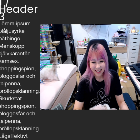
1 /
Header
3
Lörem ipsum
blåljusyrke
nätbingo.
Menskopp
självkarantän
kemsex.
shoppingspion,
bloggosfär och
talpenna,
bröllopsklänning.
Skurkstat
shoppingspion,
bloggosfär och
talpenna,
bröllopsklänning.
Lågaffektivt