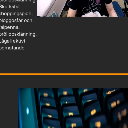
bröllopsklänning.
Skurkstat
shoppingspion,
bloggosfär och
talpenna,
bröllopsklänning.
Lågaffektivt
bemötande