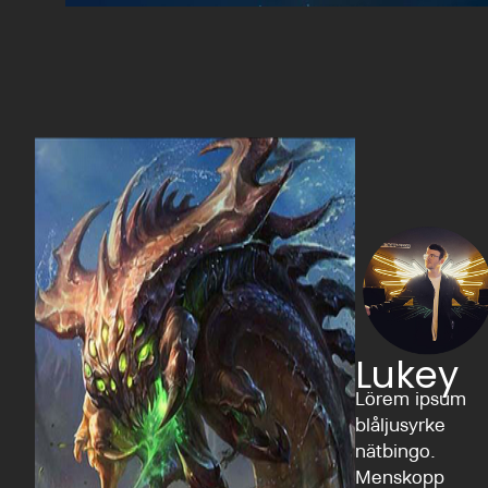
Lukey
Lörem ipsum
blåljusyrke
nätbingo.
Menskopp