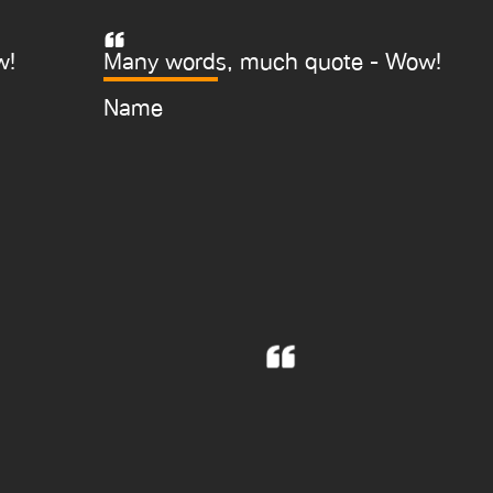
w!
Many words, much quote - Wow!
Name