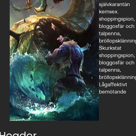
självkarantän
kemsex.
shoppingspion,
bloggosfär och
talpenna,
bröllopsklännin
Skurkstat
shoppingspion,
bloggosfär och
talpenna,
bröllopsklännin
Lågaffektivt
bemötande
Header